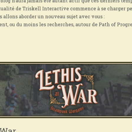
blog n’aura jamais été autant actif que ces derniers temp
actualité de Triskell Interactive commence à se charger pet
s allons aborder un nouveau sujet avec vous :
t, ou du moins les recherches, autour de Path of Progres
t War