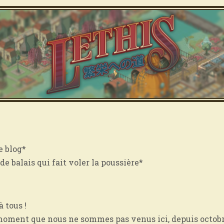
e blog*
de balais qui fait voler la poussière*
 tous !
moment que nous ne sommes pas venus ici, depuis octobre 