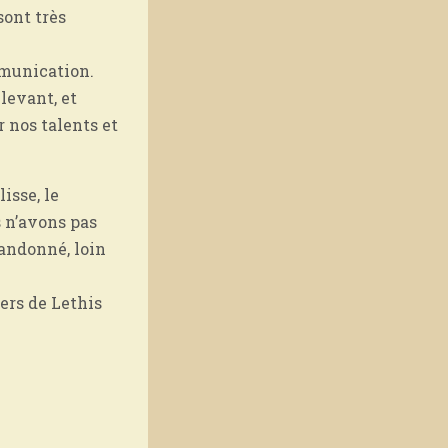
sont très
mmunication.
 levant, et
 nos talents et
isse, le
s n’avons pas
andonné, loin
vers de Lethis