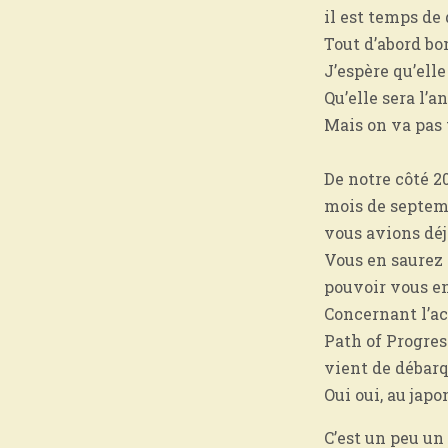
il est temps de
Tout d’abord bo
J’espère qu’elle
Qu’elle sera l’
Mais on va pas 
De notre côté 2
mois de septemb
vous avions déjà
Vous en saurez 
pouvoir vous en
Concernant l’act
Path of Progres
vient de débar
Oui oui, au japo
C’est un peu un 