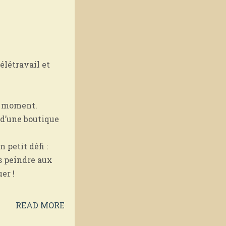
élétravail et
ce moment.
 d’une boutique
petit défi :
es peindre aux
er !
READ MORE