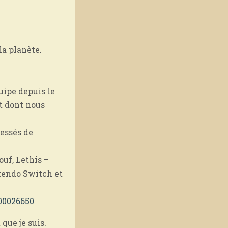
la planète.
uipe depuis le
t dont nous
ressés de
ouf, Lethis –
ntendo Switch et
000026650
 que je suis.