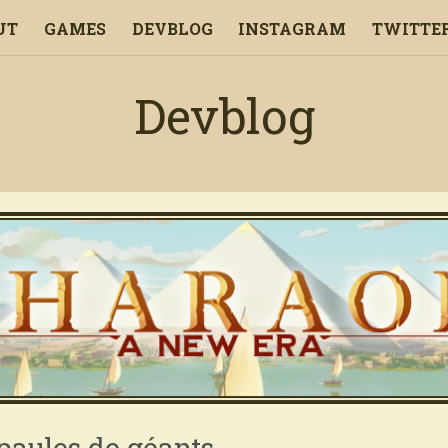
UT
GAMES
DEVBLOG
INSTAGRAM
TWITTE
ENGLISH
Devblog
FRANÇAIS
paules de géants