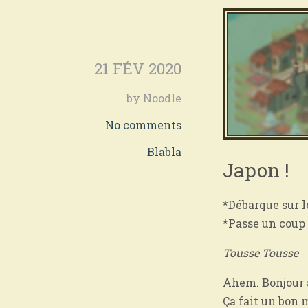
21 FÉV 2020
by Noodle
No comments
Blabla
Japon !
*Débarque sur l
*Passe un coup 
Tousse Tousse
Ahem. Bonjour à
Ça fait un bon 