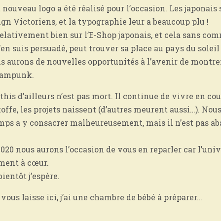
 nouveau logo a été réalisé pour l’occasion. Les japonais 
ign Victoriens, et la typographie leur a beaucoup plu !
relativement bien sur l’E-Shop japonais, et cela sans co
’en suis persuadé, peut trouver sa place au pays du soleil
us aurons de nouvelles opportunités à l’avenir de montrer
eampunk.
is d’ailleurs n’est pas mort. Il continue de vivre en coul
offe, les projets naissent (d’autres meurent aussi…). Nou
mps a y consacrer malheureusement, mais il n’est pas ab
2020 nous aurons l’occasion de vous en reparler car l’uni
iment à cœur.
ientôt j’espère.
 vous laisse ici, j’ai une chambre de bébé à préparer…