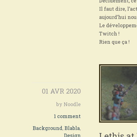
Décidément, ce 
Il faut dire, l’
aujourd’hui nou
Le développemen
Twitch !
Rien que ça !
01 AVR 2020
by Noodle
1 comment
Background
,
Blabla
,
Lethis a
Design