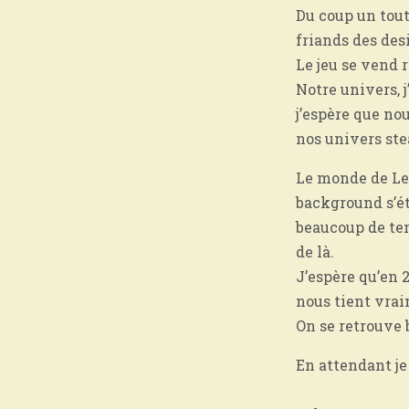
Du coup un tout
friands des des
Le jeu se vend 
Notre univers, j
j’espère que no
nos univers st
Le monde de Leth
background s’ét
beaucoup de te
de là.
J’espère qu’en 
nous tient vra
On se retrouve b
En attendant je