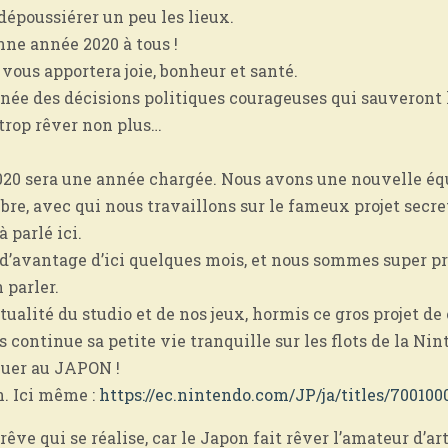
 dépoussiérer un peu les lieux.
nne année 2020 à tous !
 vous apportera joie, bonheur et santé.
année des décisions politiques courageuses qui sauveront 
trop rêver non plus…
020 sera une année chargée. Nous avons une nouvelle éq
re, avec qui nous travaillons sur le fameux projet secre
 parlé ici.
d’avantage d’ici quelques mois, et nous sommes super p
 parler.
ualité du studio et de nos jeux, hormis ce gros projet de 
s continue sa petite vie tranquille sur les flots de la Ni
quer au JAPON !
n.
Ici même :
https://ec.nintendo.com/JP/ja/titles/70010
rêve qui se réalise, car le Japon fait rêver l’amateur d’art