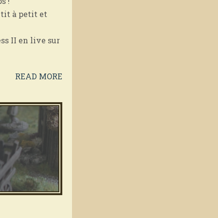
s !
it à petit et
s II en live sur
READ MORE